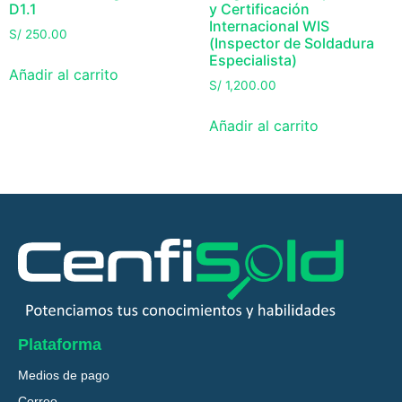
D1.1
y Certificación
Internacional WIS
S/
250.00
(Inspector de Soldadura
Especialista)
Añadir al carrito
S/
1,200.00
Añadir al carrito
Plataforma
Medios de pago
Correo